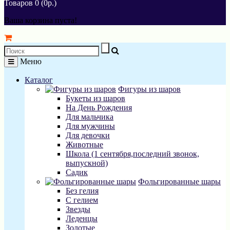
Товаров 0 (0р.)
Ваша корзина пуста!
Меню
Каталог
Фигуры из шаров
Букеты из шаров
На День Рождения
Для мальчика
Для мужчины
Для девочки
Животные
Школа (1 сентября,последний звонок,
выпускной)
Садик
Фольгированные шары
Без гелия
С гелием
Звезды
Леденцы
Золотые