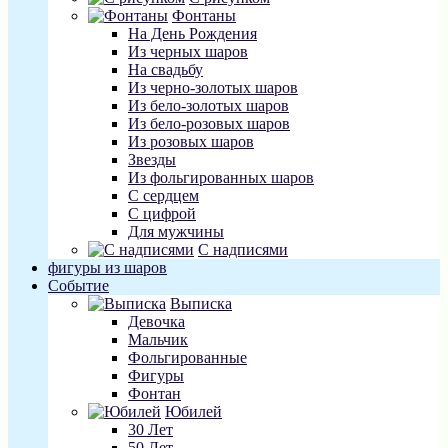
Фонтаны
На День Рождения
Из черных шаров
На свадьбу
Из черно-золотых шаров
Из бело-золотых шаров
Из бело-розовых шаров
Из розовых шаров
Звезды
Из фольгированных шаров
С сердцем
С цифрой
Для мужчины
С надписями
фигуры из шаров
Событие
Выписка
Девочка
Мальчик
Фольгированные
Фигуры
Фонтан
Юбилей
30 Лет
50 Лет