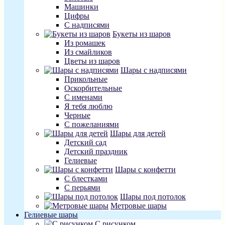
Машинки
Цифры
С надписями
Букеты из шаров
Из ромашек
Из смайликов
Цветы из шаров
Шары с надписями
Прикольные
Оскорбительные
С именами
Я тебя люблю
Черные
С пожеланиями
Шары для детей
Детский сад
Детский праздник
Гелиевые
Шары с конфетти
С блестками
С перьями
Шары под потолок
Метровые шары
Гелиевые шары
С рисунком