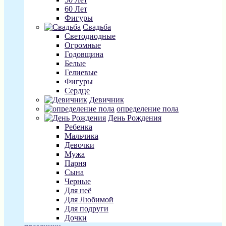
60 Лет
Фигуры
Свадьба
Светодиодные
Огромные
Годовщина
Белые
Гелиевые
Фигуры
Сердце
Девичник
определение пола
День Рождения
Ребенка
Мальчика
Девочки
Мужа
Парня
Сына
Черные
Для неё
Для Любимой
Для подруги
Дочки