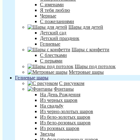
С именами
Я тебя люблю
Черные
С пожеланиями
Шары для детей
Детский сад
Детский праздник
Гелиевые
Шары с конфетти
С блестками
С перьями
Шары под потолок
Метровые шары
Гелиевые шары
С рисунком
Фонтаны
На День Рождения
Из черных шаров
На свадьбу
Из черно-золотых шаров
Из бело-золотых шаров
Из бело-розовых шаров
Из розовых шаров
Звезды
Из фольгированных шаров