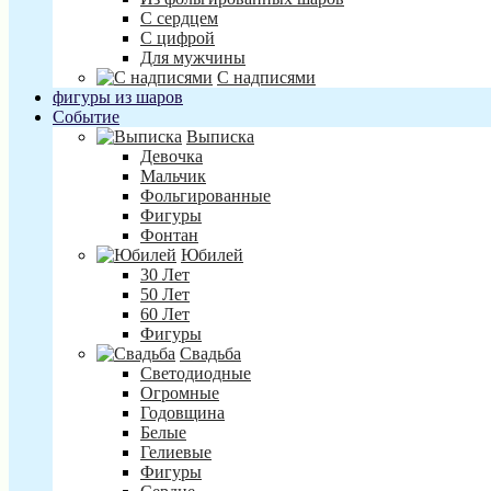
С сердцем
С цифрой
Для мужчины
С надписями
фигуры из шаров
Событие
Выписка
Девочка
Мальчик
Фольгированные
Фигуры
Фонтан
Юбилей
30 Лет
50 Лет
60 Лет
Фигуры
Свадьба
Светодиодные
Огромные
Годовщина
Белые
Гелиевые
Фигуры