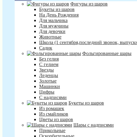
Фигуры из шаров
Букеты из шаров
На День Рождения
Для мальчика
Для мужчины
Для девочки
Животные
Школа (1 сентября,последний звонок, выпуск
Садик
Фольгированные шары
Без гелия
С гелием
Звезды
Леденцы
Золотые
Машинки
Цифры
С надписями
Букеты из шаров
Из ромашек
Из смайликов
Цветы из шаров
Шары с надписями
Прикольные
Оскорбительные