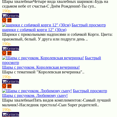
Шары хвалебныеЧетыре вида хвалебных шариков:-Будь на
седьмом небе от счастья-С Днём Рождения!-Ты суп..
190р.
Купить
Быстрый просмотр
шарики с собачкой корги 12" (30см)
Шарики с прикольными надписями и собачкой Корги. Цвета:
оранжевый, белый. У друга или подруги день ..
190р.
Купить
Быстрый
просмотр
Шары с рисунком. Королевская вечеринка!
Шары с тематикой "Королевская вечеринка"..
190р.
Купить
Быстрый просмотр
Шары с рисунком. Любимому сыну!
Шары хвалебныеПять видов комплиментов:-Самый лучший
мальчик!-Наследник престола!-Сын Super родителей..
190р.
Купить