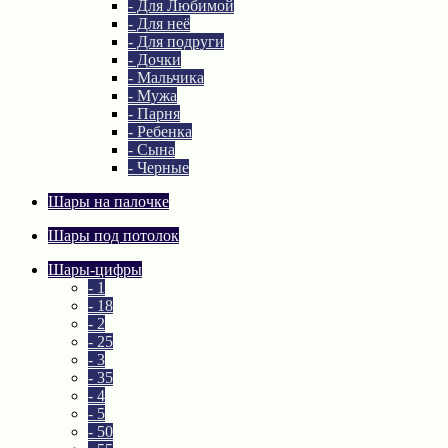
- Для Любимой
- Для неё
- Для подруги
- Дочки
- Мальчика
- Мужа
- Парня
- Ребенка
- Сына
- Черные
Шары на палочке
Шары под потолок
Шары-цифры
- 1
- 18
- 2
- 25
- 3
- 35
- 4
- 5
- 50