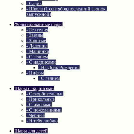
- Садик
- Школа (1 сентября,последний звонок,
выпускной)
Фольгированные шары
- Без гелия
- Звезды
- Золотые
- Леденцы
- Машинки
- С гелием
- С надписями
- На День Рождения
- Цифры
- С гелием
Шары с надписями
- Оскорбительные
- Прикольные
- С именами
- С пожеланиями
- Черные
- Я тебя люблю
Шары для детей