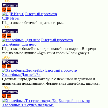
190р.
Купить
Быстрый просмотр
СДР Игры!
Шары для любителей играть в игры...
190р.
Купить
Быстрый просмотр
хвалебные , для него
Шары хвалебныеПять видов хвалебных шаров:-Впереди
только самое лучшее!-Будь саим собой!-Лови удачу з..
190р.
Купить
Быстрый просмотр
Хвалебные/Для неё!/Бк
Цветные шары,цвета макарунс с нежными надписями и
приятными пожеланиями:Четыре вида хвалебных шарика..
190р.
Купить
Быстрый просмотр
Хвалебные/Ты супер звезда/Бк.