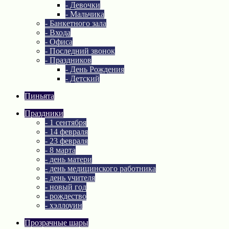
- Девочки
- Мальчика
- Банкетного зала
- Входа
- Офиса
- Последний звонок
- Праздников
- День Рождения
- Детский
Пиньята
Праздники
- 1 сентября
- 14 февраля
- 23 февраля
- 8 марта
- день матери
- день медицинского работника
- день учителя
- новый год
- рождество
- хэллоуин
Прозрачные шары