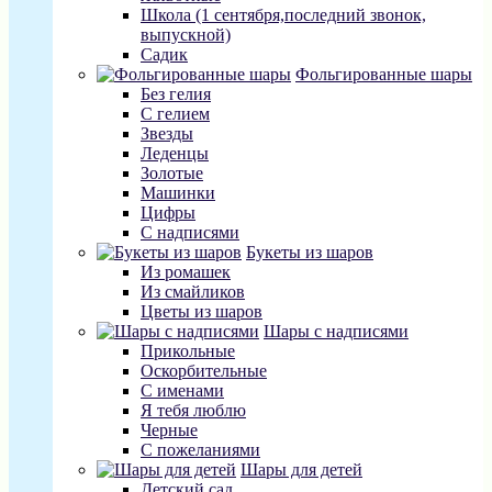
Школа (1 сентября,последний звонок,
выпускной)
Садик
Фольгированные шары
Без гелия
С гелием
Звезды
Леденцы
Золотые
Машинки
Цифры
С надписями
Букеты из шаров
Из ромашек
Из смайликов
Цветы из шаров
Шары с надписями
Прикольные
Оскорбительные
С именами
Я тебя люблю
Черные
С пожеланиями
Шары для детей
Детский сад