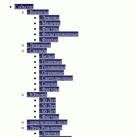
Событие
- Выписка
- Девочка
- Мальчик
- Фигуры
- Фольгированные
- Фонтан
- Девичник
- Свадьба
- Белые
- Гелиевые
- Годовщина
- Огромные
- Светодиодные
- Сердце
- Фигуры
- Юбилей
- 30 Лет
- 50 Лет
- 60 Лет
- Фигуры
- определение пола
- День Рождения
- Девочки