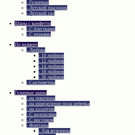
- Гелиевые
- Детский праздник
- Детский сад
Шары с конфетти
- С блестками
- С перьями
По размеру
- Дюймы
- 10 дюймов
- 12 дюймов
- 14 дюймов
- 18 дюймов
- 36 дюймов
- Сантиметры
Гелиевые шары
- на девичник
- на определение пола ребенка
- на хэллоуин
- С надписями
- С рисунком
- Фонтаны
- Для мужчины