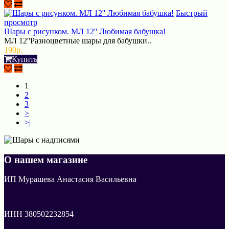
Быстрый
просмотр
Шары с рисунком. МЛ 12'' Любимая бабушка!
МЛ 12''Разноцветные шары для бабушки..
190р.
Купить
1
2
3
>
>|
О нашем магазине
ИП Мурашева Анастасия Васильевна
ИНН 380502232854