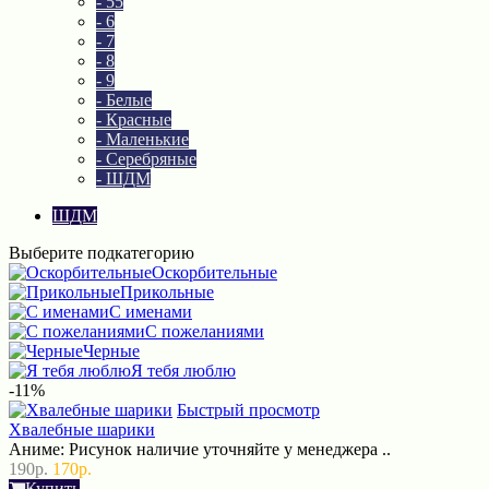
- 55
- 6
- 7
- 8
- 9
- Белые
- Красные
- Маленькие
- Серебряные
- ШДМ
ШДМ
Выберите подкатегорию
Оскорбительные
Прикольные
С именами
С пожеланиями
Черные
Я тебя люблю
-11%
Быстрый просмотр
Хвалебные шарики
Аниме: Рисунок наличие уточняйте у менеджера ..
190р.
170р.
Купить