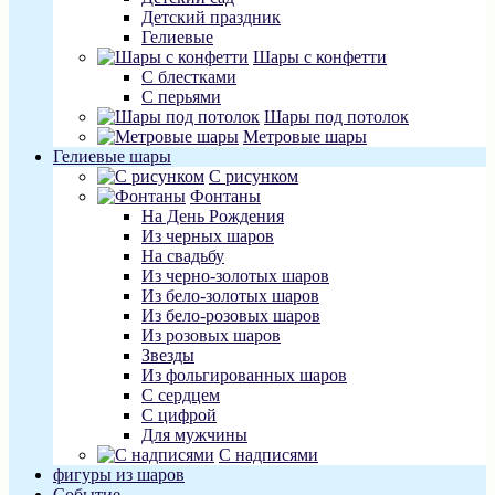
Детский праздник
Гелиевые
Шары с конфетти
С блестками
С перьями
Шары под потолок
Метровые шары
Гелиевые шары
С рисунком
Фонтаны
На День Рождения
Из черных шаров
На свадьбу
Из черно-золотых шаров
Из бело-золотых шаров
Из бело-розовых шаров
Из розовых шаров
Звезды
Из фольгированных шаров
С сердцем
С цифрой
Для мужчины
С надписями
фигуры из шаров
Событие