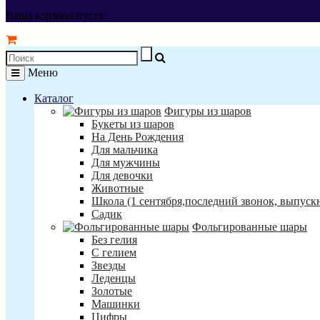
Ваша корзина пуста!
Меню
Каталог
Фигуры из шаров
Букеты из шаров
На День Рождения
Для мальчика
Для мужчины
Для девочки
Животные
Школа (1 сентября,последний звонок, выпуск
Садик
Фольгированные шары
Без гелия
С гелием
Звезды
Леденцы
Золотые
Машинки
Цифры