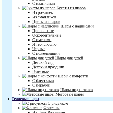
С надписями
Букеты из шаров
Из ромашек
Из смайликов
Цветы из шаров
Шары с надписями
Прикольные
Оскорбительные
С именами
Я тебя люблю
Черные
С пожеланиями
Шары для детей
Детский сад
Детский праздник
Гелиевые
Шары с конфетти
С блестками
С перьями
Шары под потолок
Метровые шары
Гелиевые шары
С рисунком
Фонтаны
На День Рождения