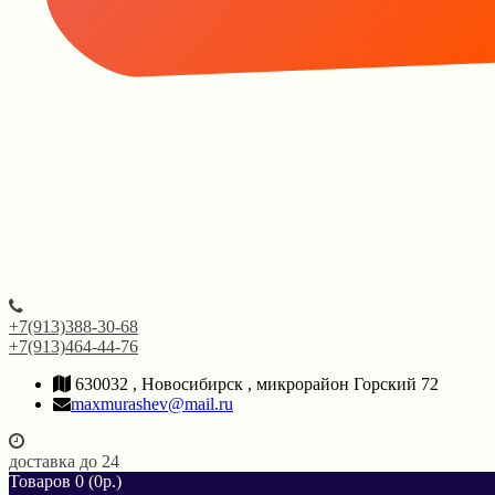
+7(913)388-30-68
+7(913)464-44-76
630032 , Новосибирск , микрорайон Горский 72
maxmurashev@mail.ru
доставка до 24
Товаров 0 (0р.)