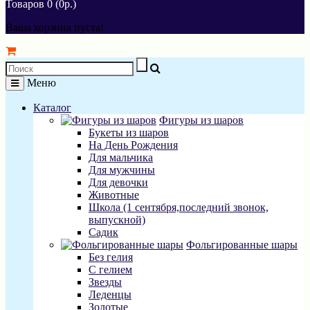
Товаров 0 (0р.)
Ваша корзина пуста!
Меню
Каталог
Фигуры из шаров
Букеты из шаров
На День Рождения
Для мальчика
Для мужчины
Для девочки
Животные
Школа (1 сентября,последний звонок,
выпускной)
Садик
Фольгированные шары
Без гелия
С гелием
Звезды
Леденцы
Золотые