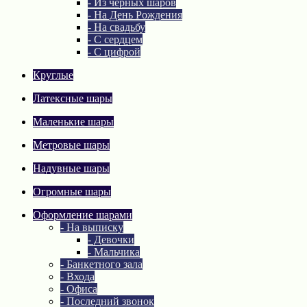
- Из черных шаров
- На День Рождения
- На свадьбу
- С сердцем
- С цифрой
Круглые
Латексные шары
Маленькие шары
Метровые шары
Надувные шары
Огромные шары
Оформление шарами
- На выписку
- Девочки
- Мальчика
- Банкетного зала
- Входа
- Офиса
- Последний звонок