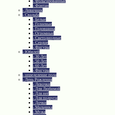
- Фольгированные
- Фонтан
- Девичник
- Свадьба
- Белые
- Гелиевые
- Годовщина
- Огромные
- Светодиодные
- Сердце
- Фигуры
- Юбилей
- 30 Лет
- 50 Лет
- 60 Лет
- Фигуры
- определение пола
- День Рождения
- Девочки
- Для Любимой
- Для неё
- Для подруги
- Дочки
- Мальчика
- Мужа