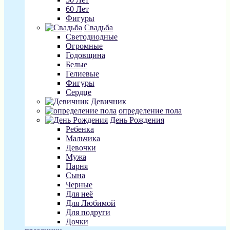
60 Лет
Фигуры
Свадьба
Светодиодные
Огромные
Годовщина
Белые
Гелиевые
Фигуры
Сердце
Девичник
определение пола
День Рождения
Ребенка
Мальчика
Девочки
Мужа
Парня
Сына
Черные
Для неё
Для Любимой
Для подруги
Дочки