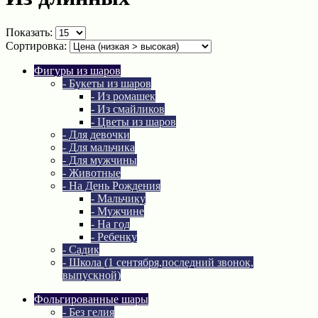
Показать:
Сортировка:
Фигуры из шаров
- Букеты из шаров
- Из ромашек
- Из смайликов
- Цветы из шаров
- Для девочки
- Для мальчика
- Для мужчины
- Животные
- На День Рождения
- Мальчику
- Мужчине
- На год
- Ребенку
- Садик
- Школа (1 сентября,последний звонок,
выпускной)
Фольгированные шары
- Без гелия