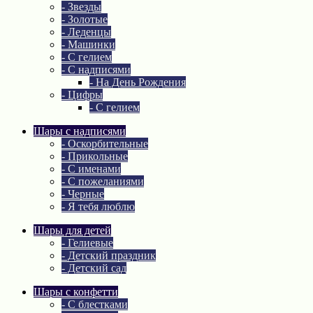
- Звезды
- Золотые
- Леденцы
- Машинки
- С гелием
- С надписями
- На День Рождения
- Цифры
- С гелием
Шары с надписями
- Оскорбительные
- Прикольные
- С именами
- С пожеланиями
- Черные
- Я тебя люблю
Шары для детей
- Гелиевые
- Детский праздник
- Детский сад
Шары с конфетти
- С блестками