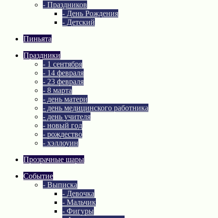
- Праздников
- День Рождения
- Детский
Пиньята
Праздники
- 1 сентября
- 14 февраля
- 23 февраля
- 8 марта
- день матери
- день медицинского работника
- день учителя
- новый год
- рождество
- хэллоуин
Прозрачные шары
Событие
- Выписка
- Девочка
- Мальчик
- Фигуры