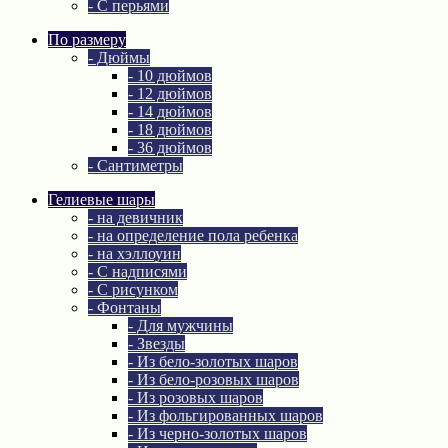
- С перьями
По размеру
- Дюймы
- 10 дюймов
- 12 дюймов
- 14 дюймов
- 18 дюймов
- 36 дюймов
- Сантиметры
Гелиевые шары
- на девичник
- на определение пола ребенка
- на хэллоуин
- С надписями
- С рисунком
- Фонтаны
- Для мужчины
- Звезды
- Из бело-золотых шаров
- Из бело-розовых шаров
- Из розовых шаров
- Из фольгированных шаров
- Из черно-золотых шаров