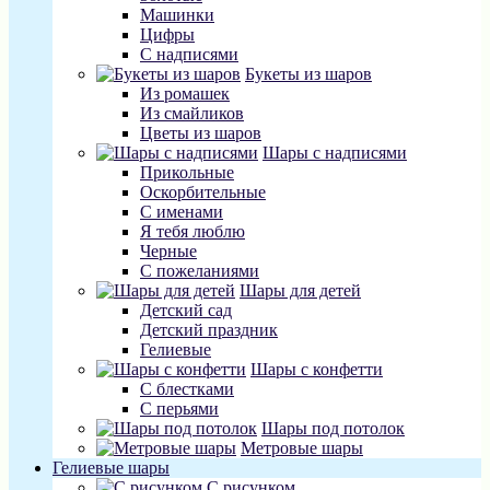
Машинки
Цифры
С надписями
Букеты из шаров
Из ромашек
Из смайликов
Цветы из шаров
Шары с надписями
Прикольные
Оскорбительные
С именами
Я тебя люблю
Черные
С пожеланиями
Шары для детей
Детский сад
Детский праздник
Гелиевые
Шары с конфетти
С блестками
С перьями
Шары под потолок
Метровые шары
Гелиевые шары
С рисунком