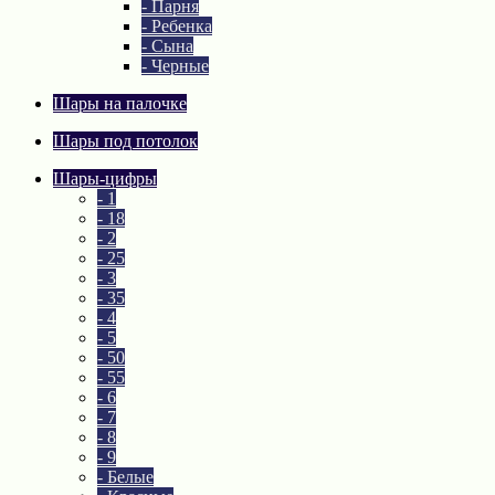
- Парня
- Ребенка
- Сына
- Черные
Шары на палочке
Шары под потолок
Шары-цифры
- 1
- 18
- 2
- 25
- 3
- 35
- 4
- 5
- 50
- 55
- 6
- 7
- 8
- 9
- Белые