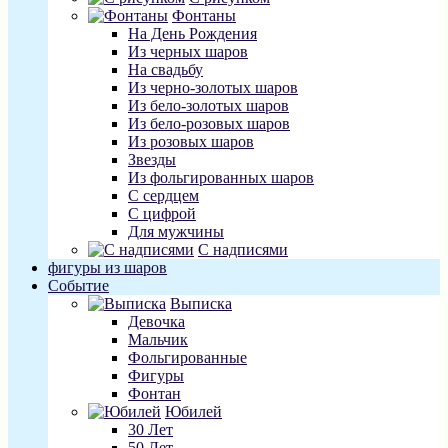
Фонтаны
На День Рождения
Из черных шаров
На свадьбу
Из черно-золотых шаров
Из бело-золотых шаров
Из бело-розовых шаров
Из розовых шаров
Звезды
Из фольгированных шаров
С сердцем
С цифрой
Для мужчины
С надписями
фигуры из шаров
Событие
Выписка
Девочка
Мальчик
Фольгированные
Фигуры
Фонтан
Юбилей
30 Лет
50 Лет