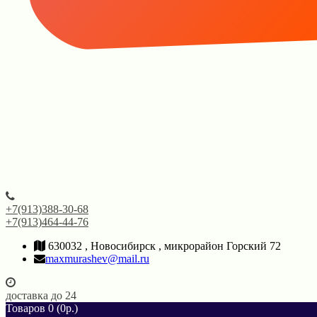
+7(913)388-30-68
+7(913)464-44-76
630032 , Новосибирск , микрорайон Горский 72
maxmurashev@mail.ru
доставка до 24
Товаров 0 (0р.)