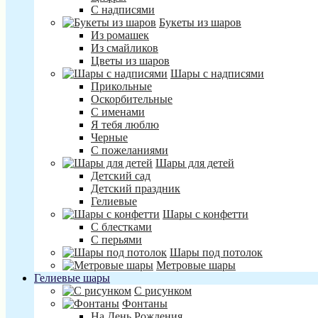
С надписями
Букеты из шаров
Из ромашек
Из смайликов
Цветы из шаров
Шары с надписями
Прикольные
Оскорбительные
С именами
Я тебя люблю
Черные
С пожеланиями
Шары для детей
Детский сад
Детский праздник
Гелиевые
Шары с конфетти
С блестками
С перьями
Шары под потолок
Метровые шары
Гелиевые шары
С рисунком
Фонтаны
На День Рождения