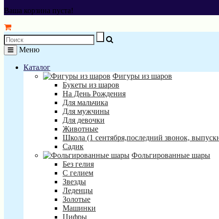
Ваша корзина пуста!
Меню
Каталог
Фигуры из шаров
Букеты из шаров
На День Рождения
Для мальчика
Для мужчины
Для девочки
Животные
Школа (1 сентября,последний звонок, выпуск
Садик
Фольгированные шары
Без гелия
С гелием
Звезды
Леденцы
Золотые
Машинки
Цифры