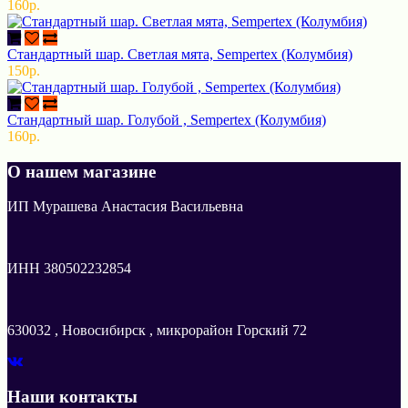
160р.
Стандартный шар. Светлая мята, Sempertex (Колумбия)
150р.
Стандартный шар. Голубой , Sempertex (Колумбия)
160р.
О нашем магазине
ИП Мурашева Анастасия Васильевна
ИНН 380502232854
630032 , Новосибирск , микрорайон Горский 72
Наши контакты