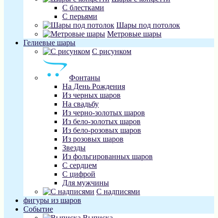
С блестками
С перьями
Шары под потолок
Метровые шары
Гелиевые шары
С рисунком
Фонтаны
На День Рождения
Из черных шаров
На свадьбу
Из черно-золотых шаров
Из бело-золотых шаров
Из бело-розовых шаров
Из розовых шаров
Звезды
Из фольгированных шаров
С сердцем
С цифрой
Для мужчины
С надписями
фигуры из шаров
Событие
Выписка