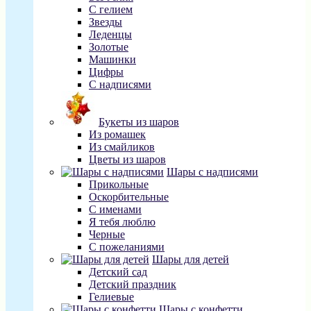
С гелием
Звезды
Леденцы
Золотые
Машинки
Цифры
С надписями
Букеты из шаров
Из ромашек
Из смайликов
Цветы из шаров
Шары с надписями
Прикольные
Оскорбительные
С именами
Я тебя люблю
Черные
С пожеланиями
Шары для детей
Детский сад
Детский праздник
Гелиевые
Шары с конфетти