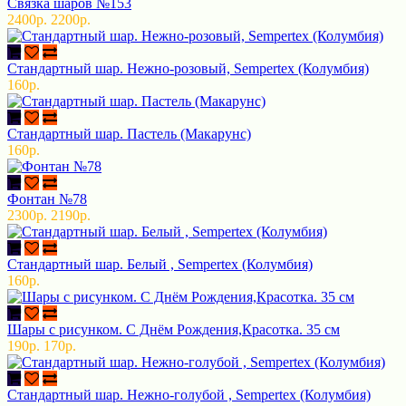
Связка шаров №153
2400р.
2200р.
Стандартный шар. Нежно-розовый, Sempertex (Колумбия)
160р.
Стандартный шар. Пастель (Макарунс)
160р.
Фонтан №78
2300р.
2190р.
Стандартный шар. Белый , Sempertex (Колумбия)
160р.
Шары с рисунком. С Днём Рождения,Красотка. 35 см
190р.
170р.
Стандартный шар. Нежно-голубой , Sempertex (Колумбия)