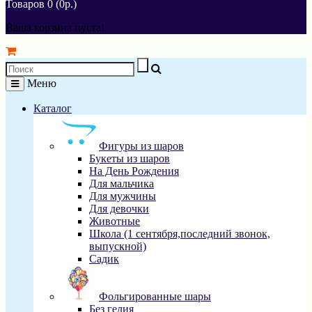
Товаров 0 (0р.)
Ваша корзина пуста!
Меню
Каталог
Фигуры из шаров
Букеты из шаров
На День Рождения
Для мальчика
Для мужчины
Для девочки
Животные
Школа (1 сентября,последний звонок,
выпускной)
Садик
Фольгированные шары
Без гелия