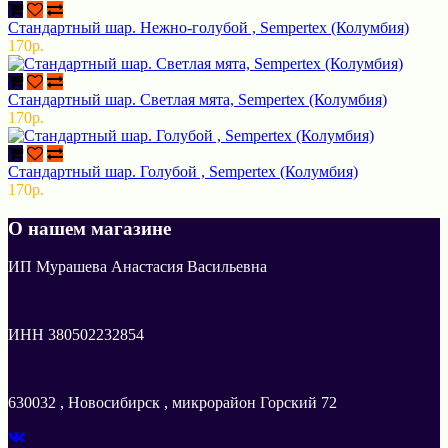
Стандартный шар. Нежно-голубой , Sempertex (Колумбия)
170р.
Стандартный шар. Светлая мята, Sempertex (Колумбия)
170р.
Стандартный шар. Голубой , Sempertex (Колумбия)
170р.
О нашем магазине
ИП Мурашева Анастасия Васильевна
ИНН 380502232854
630032 , Новосибирск , микрорайон Горский 72