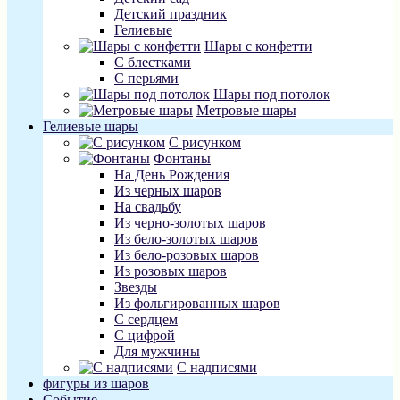
Детский праздник
Гелиевые
Шары с конфетти
С блестками
С перьями
Шары под потолок
Метровые шары
Гелиевые шары
С рисунком
Фонтаны
На День Рождения
Из черных шаров
На свадьбу
Из черно-золотых шаров
Из бело-золотых шаров
Из бело-розовых шаров
Из розовых шаров
Звезды
Из фольгированных шаров
С сердцем
С цифрой
Для мужчины
С надписями
фигуры из шаров
Событие