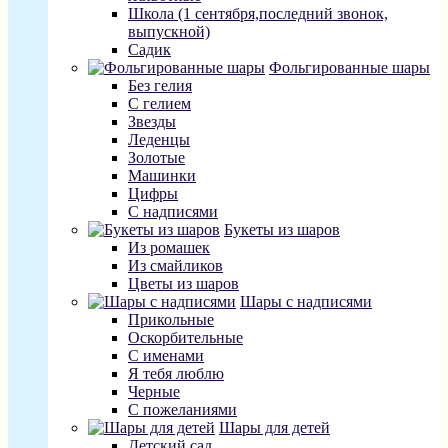
Школа (1 сентября,последний звонок,
выпускной)
Садик
Фольгированные шары
Без гелия
С гелием
Звезды
Леденцы
Золотые
Машинки
Цифры
С надписями
Букеты из шаров
Из ромашек
Из смайликов
Цветы из шаров
Шары с надписями
Прикольные
Оскорбительные
С именами
Я тебя люблю
Черные
С пожеланиями
Шары для детей
Детский сад