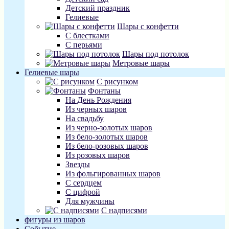
Детский праздник
Гелиевые
Шары с конфетти
С блестками
С перьями
Шары под потолок
Метровые шары
Гелиевые шары
С рисунком
Фонтаны
На День Рождения
Из черных шаров
На свадьбу
Из черно-золотых шаров
Из бело-золотых шаров
Из бело-розовых шаров
Из розовых шаров
Звезды
Из фольгированных шаров
С сердцем
С цифрой
Для мужчины
С надписями
фигуры из шаров
Событие