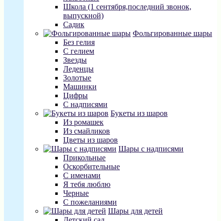
Школа (1 сентября,последний звонок,
выпускной)
Садик
Фольгированные шары
Без гелия
С гелием
Звезды
Леденцы
Золотые
Машинки
Цифры
С надписями
Букеты из шаров
Из ромашек
Из смайликов
Цветы из шаров
Шары с надписями
Прикольные
Оскорбительные
С именами
Я тебя люблю
Черные
С пожеланиями
Шары для детей
Детский сад