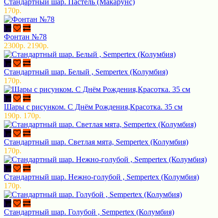
Стандартный шар. Пастель (Макарунс)
170р.
Фонтан №78
2300р.
2190р.
Стандартный шар. Белый , Sempertex (Колумбия)
170р.
Шары с рисунком. С Днём Рождения,Красотка. 35 см
190р.
170р.
Стандартный шар. Светлая мята, Sempertex (Колумбия)
170р.
Стандартный шар. Нежно-голубой , Sempertex (Колумбия)
170р.
Стандартный шар. Голубой , Sempertex (Колумбия)