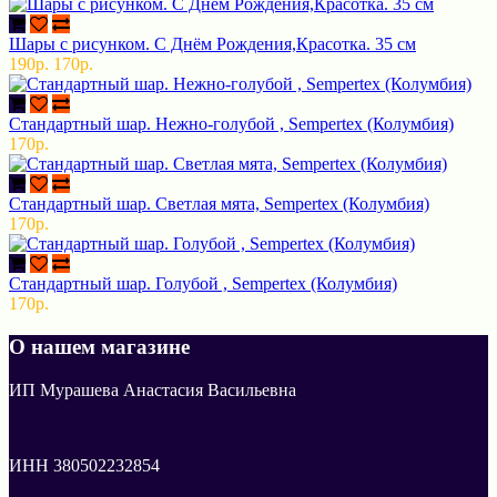
Шары с рисунком. С Днём Рождения,Красотка. 35 см
190р.
170р.
Стандартный шар. Нежно-голубой , Sempertex (Колумбия)
170р.
Стандартный шар. Светлая мята, Sempertex (Колумбия)
170р.
Стандартный шар. Голубой , Sempertex (Колумбия)
170р.
О нашем магазине
ИП Мурашева Анастасия Васильевна
ИНН 380502232854