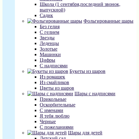
Школа (1 сентября,последний звонок,
выпускной)
Садик
Фольгированные шары
Без гелия
С гелием
Звезды
Леденцы
Золотые
Машинки
Цифры
С надписями
Букеты из шаров
Из ромашек
Из смайликов
Цветы из шаров
Шары с надписями
Прикольные
Оскорбительные
С именами
Я тебя люблю
Черные
С пожеланиями
Шары для детей
Детский сад