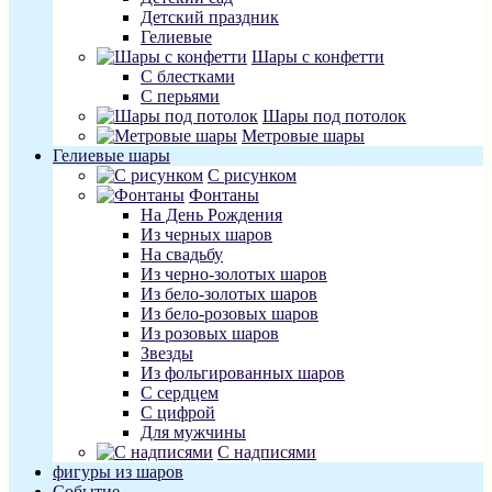
Детский праздник
Гелиевые
Шары с конфетти
С блестками
С перьями
Шары под потолок
Метровые шары
Гелиевые шары
С рисунком
Фонтаны
На День Рождения
Из черных шаров
На свадьбу
Из черно-золотых шаров
Из бело-золотых шаров
Из бело-розовых шаров
Из розовых шаров
Звезды
Из фольгированных шаров
С сердцем
С цифрой
Для мужчины
С надписями
фигуры из шаров
Событие