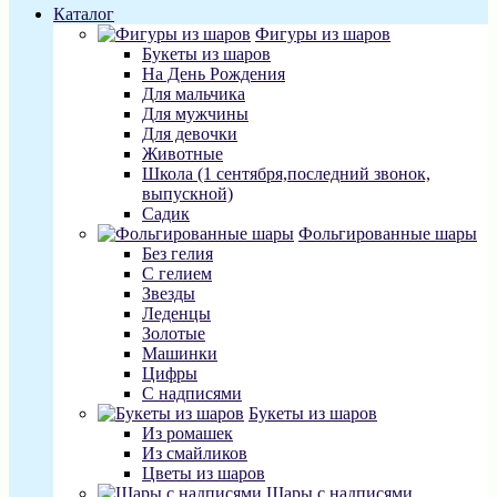
Каталог
Фигуры из шаров
Букеты из шаров
На День Рождения
Для мальчика
Для мужчины
Для девочки
Животные
Школа (1 сентября,последний звонок,
выпускной)
Садик
Фольгированные шары
Без гелия
С гелием
Звезды
Леденцы
Золотые
Машинки
Цифры
С надписями
Букеты из шаров
Из ромашек
Из смайликов
Цветы из шаров
Шары с надписями