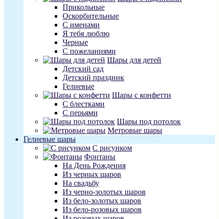
Прикольные
Оскорбительные
С именами
Я тебя люблю
Черные
С пожеланиями
Шары для детей
Детский сад
Детский праздник
Гелиевые
Шары с конфетти
С блестками
С перьями
Шары под потолок
Метровые шары
Гелиевые шары
С рисунком
Фонтаны
На День Рождения
Из черных шаров
На свадьбу
Из черно-золотых шаров
Из бело-золотых шаров
Из бело-розовых шаров
Из розовых шаров