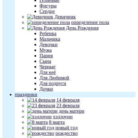
Гелиевые
Фигуры
Сердце
Девичник
определение пола
День Рождения
Ребенка
Мальчика
Девочки
Мужа
Парня
Сына
Черные
Для неё
Для Любимой
Для подруги
Дочки
праздники
14 февраля
23 февраля
день матери
хэллоуин
8 марта
новый год
рождество