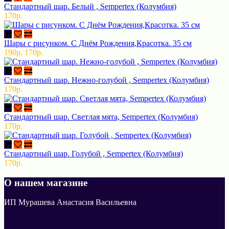
Стандартный шар. Белый , Sempertex (Колумбия)
170р.
Шары с рисунком. С Днём Рождения,Красотка. 35 см
190р.
170р.
Стандартный шар. Нежно-голубой , Sempertex (Колумбия)
170р.
Стандартный шар. Светлая мята, Sempertex (Колумбия)
170р.
Стандартный шар. Голубой , Sempertex (Колумбия)
170р.
О нашем магазине
ИП Мурашева Анастасия Васильевна