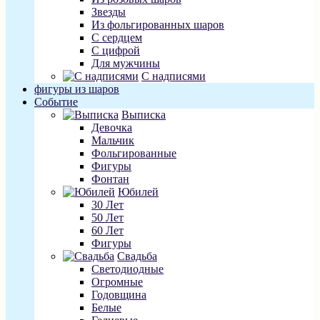
Звезды
Из фольгированных шаров
С сердцем
С цифрой
Для мужчины
С надписями
фигуры из шаров
Событие
Выписка
Девочка
Мальчик
Фольгированные
Фигуры
Фонтан
Юбилей
30 Лет
50 Лет
60 Лет
Фигуры
Свадьба
Светодиодные
Огромные
Годовщина
Белые