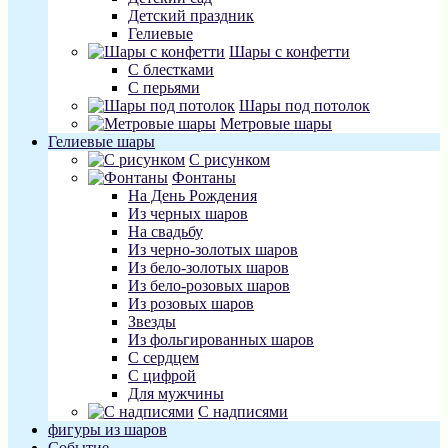
Детский праздник
Гелиевые
Шары с конфетти
С блестками
С перьями
Шары под потолок
Метровые шары
Гелиевые шары
С рисунком
Фонтаны
На День Рождения
Из черных шаров
На свадьбу
Из черно-золотых шаров
Из бело-золотых шаров
Из бело-розовых шаров
Из розовых шаров
Звезды
Из фольгированных шаров
С сердцем
С цифрой
Для мужчины
С надписями
фигуры из шаров
Событие