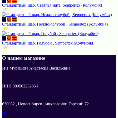
Стандартный шар. Светлая мята, Sempertex (Колумбия)
150р.
Стандартный шар. Нежно-голубой , Sempertex (Колумбия)
160р.
Стандартный шар. Голубой , Sempertex (Колумбия)
160р.
О нашем магазине
ИП Мурашева Анастасия Васильевна
ИНН 380502232854
630032 , Новосибирск , микрорайон Горский 72