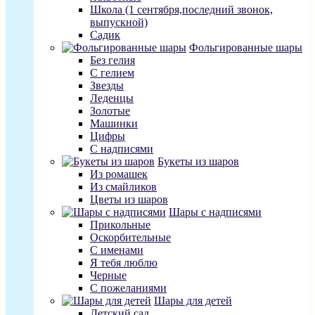
Школа (1 сентября,последний звонок,
выпускной)
Садик
Фольгированные шары
Без гелия
С гелием
Звезды
Леденцы
Золотые
Машинки
Цифры
С надписями
Букеты из шаров
Из ромашек
Из смайликов
Цветы из шаров
Шары с надписями
Прикольные
Оскорбительные
С именами
Я тебя люблю
Черные
С пожеланиями
Шары для детей
Детский сад