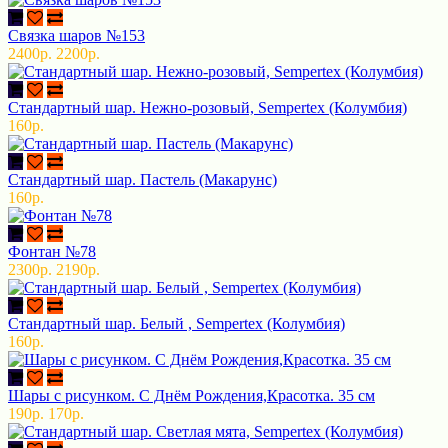
Связка шаров №153
2400р.
2200р.
Стандартный шар. Нежно-розовый, Sempertex (Колумбия)
160р.
Стандартный шар. Пастель (Макарунс)
160р.
Фонтан №78
2300р.
2190р.
Стандартный шар. Белый , Sempertex (Колумбия)
160р.
Шары с рисунком. С Днём Рождения,Красотка. 35 см
190р.
170р.