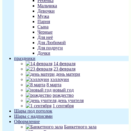
Ребенка
Мальчика
Девочки
Мужа
Парня
Сына
Черные
Для неё
Для Любимой
Для подруги
Дочки
праздники
14 февраля
23 февраля
день матери
хэллоуин
8 марта
новый год
рождество
день учителя
1 сентября
Шары под потолок
Шары с надписями
Оформление
Банкетного зала