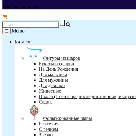
Ваша корзина пуста!
Меню
Каталог
Фигуры из шаров
Букеты из шаров
На День Рождения
Для мальчика
Для мужчины
Для девочки
Животные
Школа (1 сентября,последний звонок, выпуск
Садик
Фольгированные шары
Без гелия
С гелием
Звезды