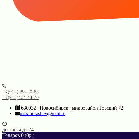
+7(913)388-30-68
+7(913)464-44-76
630032 , Новосибирск , микрорайон Горский 72
maxmurashev@mail.ru
доставка до 24
Товаров 0 (0р.)