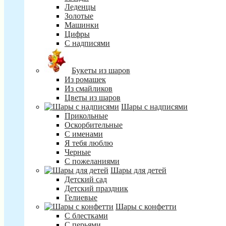
Леденцы
Золотые
Машинки
Цифры
С надписями
Букеты из шаров
Из ромашек
Из смайликов
Цветы из шаров
Шары с надписями
Прикольные
Оскорбительные
С именами
Я тебя люблю
Черные
С пожеланиями
Шары для детей
Детский сад
Детский праздник
Гелиевые
Шары с конфетти
С блестками
С перьями