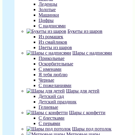
Леденцы
Золотые
Машинки
Цифры
С надписями
Букеты из шаров
Из ромашек
Из смайликов
Цветы из шаров
Шары с надписями
Прикольные
Оскорбительные
С именами
Я тебя люблю
Черные
С пожеланиями
Шары для детей
Детский сад
Детский праздник
Гелиевые
Шары с конфетти
С блестками
С перьями
Шары под потолок
Метровые шары