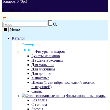
Товаров 0 (0р.)
Ваша корзина пуста!
Меню
Каталог
Фигуры из шаров
Букеты из шаров
На День Рождения
Для мальчика
Для мужчины
Для девочки
Животные
Школа (1 сентября,последний звонок,
выпускной)
Садик
Фольгированные шары
Без гелия
С гелием
Звезды