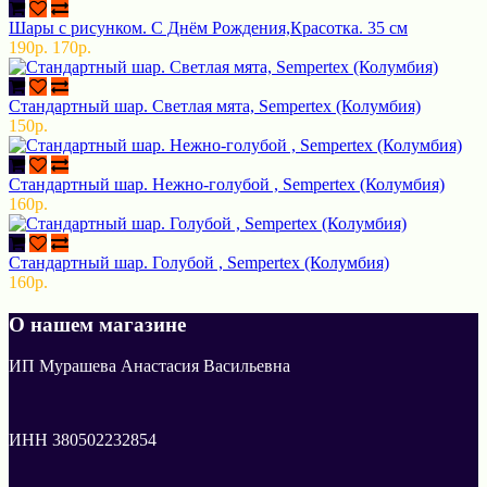
Шары с рисунком. С Днём Рождения,Красотка. 35 см
190р.
170р.
Стандартный шар. Светлая мята, Sempertex (Колумбия)
150р.
Стандартный шар. Нежно-голубой , Sempertex (Колумбия)
160р.
Стандартный шар. Голубой , Sempertex (Колумбия)
160р.
О нашем магазине
ИП Мурашева Анастасия Васильевна
ИНН 380502232854