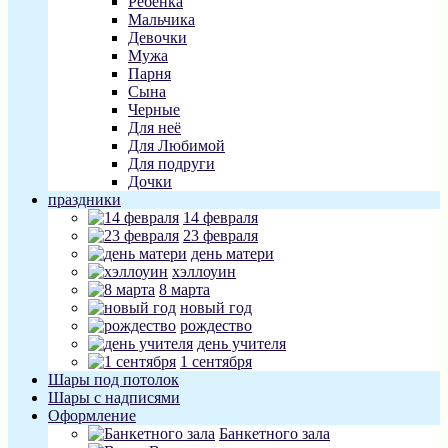
Ребенка
Мальчика
Девочки
Мужа
Парня
Сына
Черные
Для неё
Для Любимой
Для подруги
Дочки
праздники
14 февраля
23 февраля
день матери
хэллоуин
8 марта
новый год
рождество
день учителя
1 сентября
Шары под потолок
Шары с надписями
Оформление
Банкетного зала