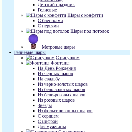
Детский праздник
Гелиевые
Шары с конфетти
С блестками
С перьями
Шары под потолок
Метровые шары
Гелиевые шары
С рисунком
Фонтаны
На День Рождения
Из черных шаров
На свадьбу
Из черно-золотых шаров
Из бело-золотых шаров
Из бело-розовых шаров
Из розовых шаров
Звезды
Из фольгированных шаров
С сердцем
С цифрой
Для мужчины
С надписями