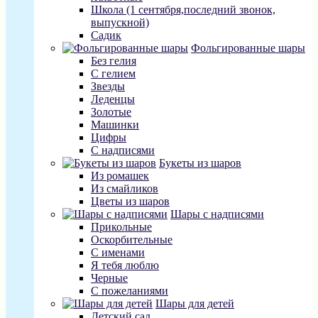
Школа (1 сентября,последний звонок,
выпускной)
Садик
Фольгированные шары
Без гелия
С гелием
Звезды
Леденцы
Золотые
Машинки
Цифры
С надписями
Букеты из шаров
Из ромашек
Из смайликов
Цветы из шаров
Шары с надписями
Прикольные
Оскорбительные
С именами
Я тебя люблю
Черные
С пожеланиями
Шары для детей
Детский сад