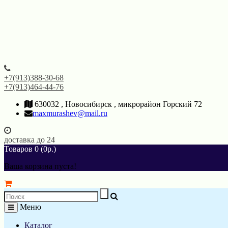
+7(913)388-30-68
+7(913)464-44-76
630032 , Новосибирск , микрорайон Горский 72
maxmurashev@mail.ru
доставка до 24
Товаров 0 (0р.)
Ваша корзина пуста!
Меню
Каталог