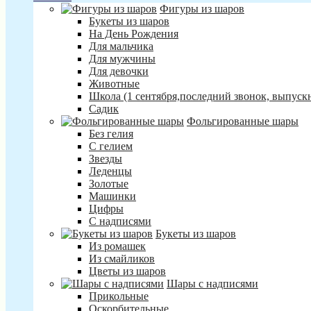
Фигуры из шаров
Букеты из шаров
На День Рождения
Для мальчика
Для мужчины
Для девочки
Животные
Школа (1 сентября,последний звонок, выпуск
Садик
Фольгированные шары
Без гелия
С гелием
Звезды
Леденцы
Золотые
Машинки
Цифры
С надписями
Букеты из шаров
Из ромашек
Из смайликов
Цветы из шаров
Шары с надписями
Прикольные
Оскорбительные