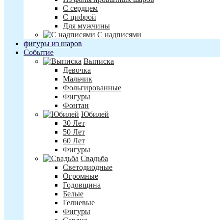
С сердцем
С цифрой
Для мужчины
С надписями
фигуры из шаров
Событие
Выписка
Девочка
Мальчик
Фольгированные
Фигуры
Фонтан
Юбилей
30 Лет
50 Лет
60 Лет
Фигуры
Свадьба
Светодиодные
Огромные
Годовщина
Белые
Гелиевые
Фигуры