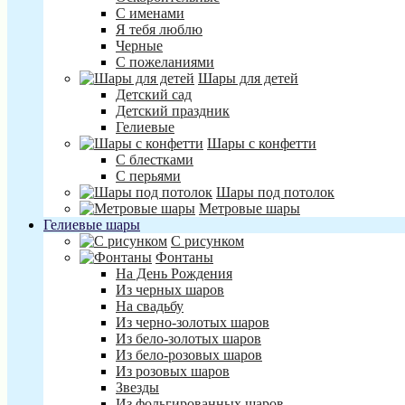
С именами
Я тебя люблю
Черные
С пожеланиями
Шары для детей
Детский сад
Детский праздник
Гелиевые
Шары с конфетти
С блестками
С перьями
Шары под потолок
Метровые шары
Гелиевые шары
С рисунком
Фонтаны
На День Рождения
Из черных шаров
На свадьбу
Из черно-золотых шаров
Из бело-золотых шаров
Из бело-розовых шаров
Из розовых шаров
Звезды
Из фольгированных шаров