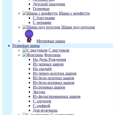
Детский праздник
Гелиевые
Шары с конфетти
С блестками
С перьями
Шары под потолок
Метровые шары
Гелиевые шары
С рисунком
Фонтаны
На День Рождения
Из черных шаров
На свадьбу
Из черно-золотых шаров
Из бело-золотых шаров
Из бело-розовых шаров
Из розовых шаров
Звезды
Из фольгированных шаров
С сердцем
С цифрой
Для мужчины
С надписями