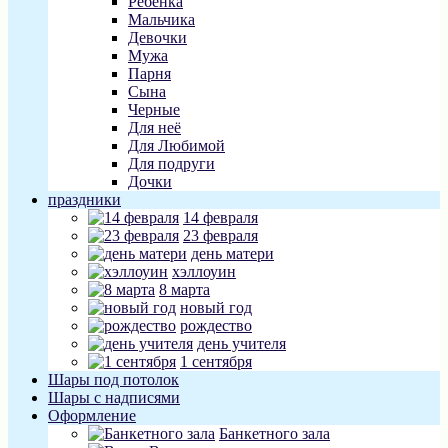
Ребенка
Мальчика
Девочки
Мужа
Парня
Сына
Черные
Для неё
Для Любимой
Для подруги
Дочки
праздники
14 февраля
23 февраля
день матери
хэллоуин
8 марта
новый год
рождество
день учителя
1 сентября
Шары под потолок
Шары с надписями
Оформление
Банкетного зала