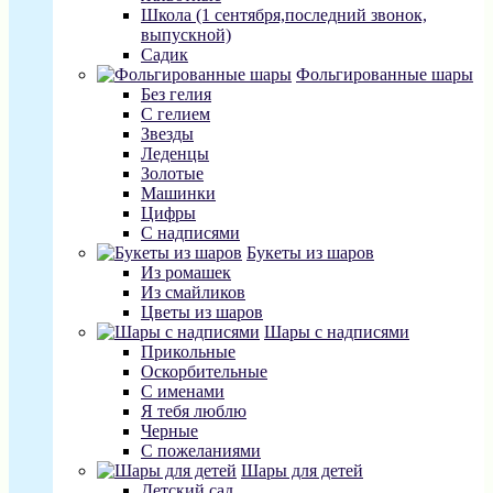
Школа (1 сентября,последний звонок,
выпускной)
Садик
Фольгированные шары
Без гелия
С гелием
Звезды
Леденцы
Золотые
Машинки
Цифры
С надписями
Букеты из шаров
Из ромашек
Из смайликов
Цветы из шаров
Шары с надписями
Прикольные
Оскорбительные
С именами
Я тебя люблю
Черные
С пожеланиями
Шары для детей
Детский сад