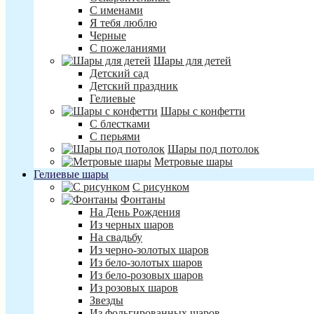
С именами
Я тебя люблю
Черные
С пожеланиями
Шары для детей
Детский сад
Детский праздник
Гелиевые
Шары с конфетти
С блестками
С перьями
Шары под потолок
Метровые шары
Гелиевые шары
С рисунком
Фонтаны
На День Рождения
Из черных шаров
На свадьбу
Из черно-золотых шаров
Из бело-золотых шаров
Из бело-розовых шаров
Из розовых шаров
Звезды
Из фольгированных шаров