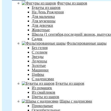
Фигуры из шаров
Букеты из шаров
На День Рождения
Для мальчика
Для мужчины
Для девочки
Животные
Школа (1 сентября,последний звонок, выпуск
Садик
Фольгированные шары
Без гелия
С гелием
Звезды
Леденцы
Золотые
Машинки
Цифры
С надписями
Букеты из шаров
Из ромашек
Из смайликов
Цветы из шаров
Шары с надписями
Прикольные
Оскорбительные