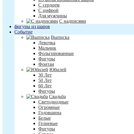
С сердцем
С цифрой
Для мужчины
С надписями
фигуры из шаров
Событие
Выписка
Девочка
Мальчик
Фольгированные
Фигуры
Фонтан
Юбилей
30 Лет
50 Лет
60 Лет
Фигуры
Свадьба
Светодиодные
Огромные
Годовщина
Белые
Гелиевые
Фигуры