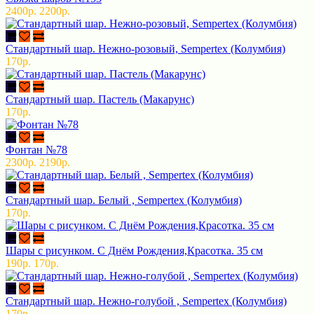
2400р.
2200р.
Стандартный шар. Нежно-розовый, Sempertex (Колумбия)
170р.
Стандартный шар. Пастель (Макарунс)
170р.
Фонтан №78
2300р.
2190р.
Стандартный шар. Белый , Sempertex (Колумбия)
170р.
Шары с рисунком. С Днём Рождения,Красотка. 35 см
190р.
170р.
Стандартный шар. Нежно-голубой , Sempertex (Колумбия)
170р.