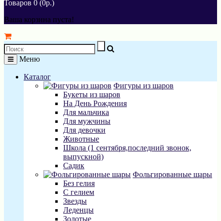
Товаров 0 (0р.)
Ваша корзина пуста!
Меню
Каталог
Фигуры из шаров
Букеты из шаров
На День Рождения
Для мальчика
Для мужчины
Для девочки
Животные
Школа (1 сентября,последний звонок,
выпускной)
Садик
Фольгированные шары
Без гелия
С гелием
Звезды
Леденцы
Золотые