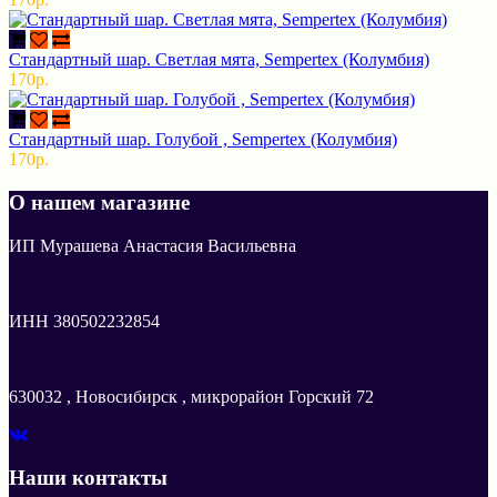
Стандартный шар. Светлая мята, Sempertex (Колумбия)
170р.
Стандартный шар. Голубой , Sempertex (Колумбия)
170р.
О нашем магазине
ИП Мурашева Анастасия Васильевна
ИНН 380502232854
630032 , Новосибирск , микрорайон Горский 72
Наши контакты