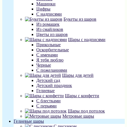
Машинки
Цифры
С надписями
Букеты из шаров
Из ромашек
Из смайликов
Цветы из шаров
Шары с надписями
Прикольные
Оскорбительные
С именами
Я тебя люблю
Черные
С пожеланиями
Шары для детей
Детский сад
Детский праздник
Гелиевые
Шары с конфетти
С блестками
С перьями
Шары под потолок
Метровые шары
Гелиевые шары
С рисунком