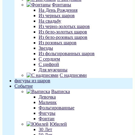
Фонтаны
На День Рождения
Из черных шаров
На свадьбу
Из черно-золотых шаров
Из бело-золотых шаров
Из бело-розовых шаров
Из розовых шаров
Звезды
Из фольгированных шаров
С сердцем
С цифрой
Для мужчины
С надписями
фигуры из шаров
Событие
Выписка
Девочка
Мальчик
Фольгированные
Фигуры
Фонтан
Юбилей
30 Лет
50 Лет