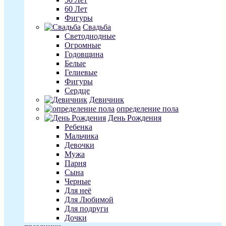
60 Лет
Фигуры
Свадьба
Светодиодные
Огромные
Годовщина
Белые
Гелиевые
Фигуры
Сердце
Девичник
определение пола
День Рождения
Ребенка
Мальчика
Девочки
Мужа
Парня
Сына
Черные
Для неё
Для Любимой
Для подруги
Дочки