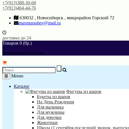
+7(913)388-30-68
+7(913)464-44-76
630032 , Новосибирск , микрорайон Горский 72
maxmurashev@mail.ru
доставка до 24
Товаров 0 (0р.)
Ваша корзина пуста!
Меню
Каталог
Фигуры из шаров
Букеты из шаров
На День Рождения
Для мальчика
Для мужчины
Для девочки
Животные
Школа (1 сентября,последний звонок, выпуск