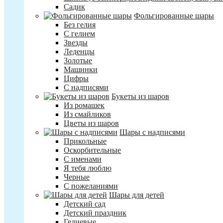
Садик
Фольгированные шары
Без гелия
С гелием
Звезды
Леденцы
Золотые
Машинки
Цифры
С надписями
Букеты из шаров
Из ромашек
Из смайликов
Цветы из шаров
Шары с надписями
Прикольные
Оскорбительные
С именами
Я тебя люблю
Черные
С пожеланиями
Шары для детей
Детский сад
Детский праздник
Гелиевые