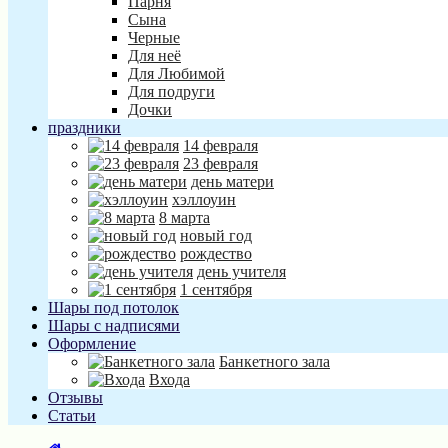
Парня
Сына
Черные
Для неё
Для Любимой
Для подруги
Дочки
праздники
14 февраля
23 февраля
день матери
хэллоуин
8 марта
новый год
рождество
день учителя
1 сентября
Шары под потолок
Шары с надписями
Оформление
Банкетного зала
Входа
Отзывы
Статьи