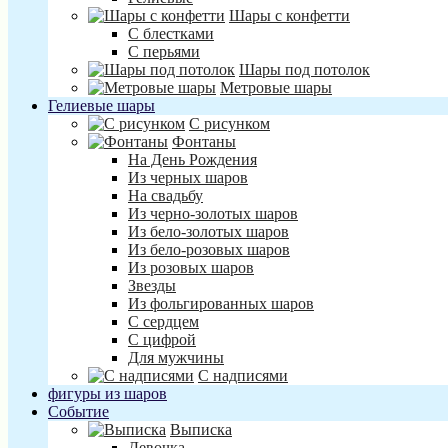
Шары с конфетти
С блестками
С перьями
Шары под потолок
Метровые шары
Гелиевые шары
С рисунком
Фонтаны
На День Рождения
Из черных шаров
На свадьбу
Из черно-золотых шаров
Из бело-золотых шаров
Из бело-розовых шаров
Из розовых шаров
Звезды
Из фольгированных шаров
С сердцем
С цифрой
Для мужчины
С надписями
фигуры из шаров
Событие
Выписка
Девочка