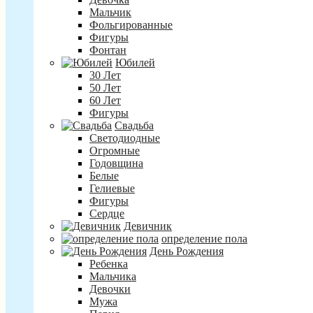
Мальчик
Фольгированные
Фигуры
Фонтан
Юбилей
30 Лет
50 Лет
60 Лет
Фигуры
Свадьба
Светодиодные
Огромные
Годовщина
Белые
Гелиевые
Фигуры
Сердце
Девичник
определение пола
День Рождения
Ребенка
Мальчика
Девочки
Мужа