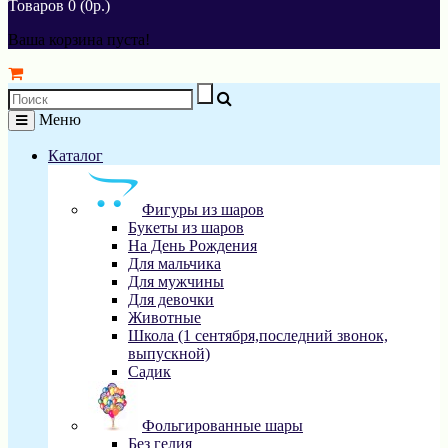
Товаров 0 (0р.)
Ваша корзина пуста!
Меню
Каталог
Фигуры из шаров
Букеты из шаров
На День Рождения
Для мальчика
Для мужчины
Для девочки
Животные
Школа (1 сентября,последний звонок,
выпускной)
Садик
Фольгированные шары
Без гелия