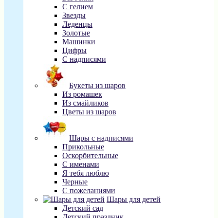
С гелием
Звезды
Леденцы
Золотые
Машинки
Цифры
С надписями
Букеты из шаров
Из ромашек
Из смайликов
Цветы из шаров
Шары с надписями
Прикольные
Оскорбительные
С именами
Я тебя люблю
Черные
С пожеланиями
Шары для детей
Детский сад
Детский праздник