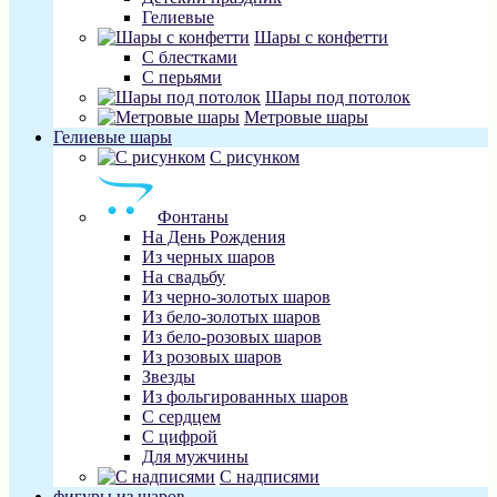
Гелиевые
Шары с конфетти
С блестками
С перьями
Шары под потолок
Метровые шары
Гелиевые шары
С рисунком
Фонтаны
На День Рождения
Из черных шаров
На свадьбу
Из черно-золотых шаров
Из бело-золотых шаров
Из бело-розовых шаров
Из розовых шаров
Звезды
Из фольгированных шаров
С сердцем
С цифрой
Для мужчины
С надписями
фигуры из шаров