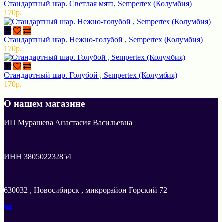
Стандартный шар. Светлая мята, Sempertex (Колумбия)
170р.
Стандартный шар. Нежно-голубой , Sempertex (Колумбия)
170р.
Стандартный шар. Голубой , Sempertex (Колумбия)
170р.
О нашем магазине
ИП Мурашева Анастасия Васильевна
ИНН 380502232854
630032 , Новосибирск , микрорайон Горский 72