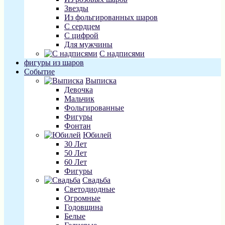
Звезды
Из фольгированных шаров
С сердцем
С цифрой
Для мужчины
С надписями
фигуры из шаров
Событие
Выписка
Девочка
Мальчик
Фольгированные
Фигуры
Фонтан
Юбилей
30 Лет
50 Лет
60 Лет
Фигуры
Свадьба
Светодиодные
Огромные
Годовщина
Белые