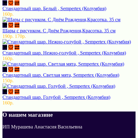
Стандартный шар. Белый , Sempertex (Колумбия)
160р.
Шары с рисунком. С Днём Рождения,Красотка. 35 см
190р.
170р.
Стандартный шар. Нежно-голубой , Sempertex (Колумбия)
160р.
Стандартный шар. Светлая мята, Sempertex (Колумбия)
150р.
Стандартный шар. Голубой , Sempertex (Колумбия)
160р.
О нашем магазине
ИП Мурашева Анастасия Васильевна