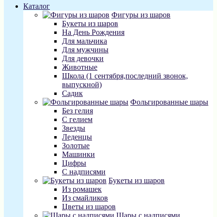
Каталог
Фигуры из шаров
Букеты из шаров
На День Рождения
Для мальчика
Для мужчины
Для девочки
Животные
Школа (1 сентября,последний звонок,
выпускной)
Садик
Фольгированные шары
Без гелия
С гелием
Звезды
Леденцы
Золотые
Машинки
Цифры
С надписями
Букеты из шаров
Из ромашек
Из смайликов
Цветы из шаров
Шары с надписями