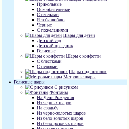
Прикольные
Оскорбительные
С именами
Я тебя люблю
Черные
С пожеланиями
Шары для детей
Детский сад
Детский праздник
Гелиевые
Шары с конфетти
С блестками
С перьями
Шары под потолок
Метровые шары
Гелиевые шары
С рисунком
Фонтаны
На День Рождения
Из черных шаров
На свадьбу
Из черно-золотых шаров
Из бело-золотых шаров
Из бело-розовых шаров
Из розовых шаров