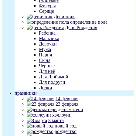
Гелиевые
Фигуры
Сердце
Девичник
определение пола
День Рождения
Ребенка
Мальчика
Девочки
Мужа
Парня
Сына
Черные
Для неё
Для Любимой
Для подруги
Дочки
праздники
14 февраля
23 февраля
день матери
хэллоуин
8 марта
новый год
рождество