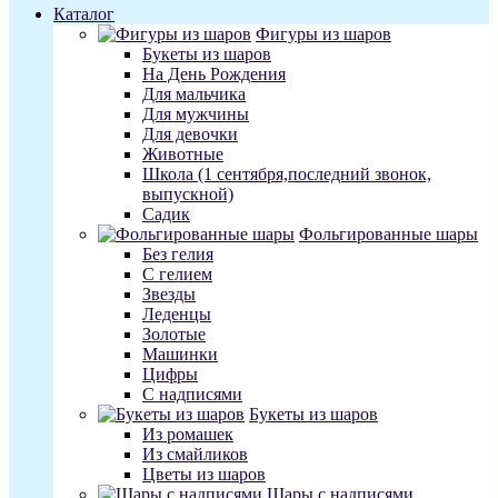
Каталог
Фигуры из шаров
Букеты из шаров
На День Рождения
Для мальчика
Для мужчины
Для девочки
Животные
Школа (1 сентября,последний звонок,
выпускной)
Садик
Фольгированные шары
Без гелия
С гелием
Звезды
Леденцы
Золотые
Машинки
Цифры
С надписями
Букеты из шаров
Из ромашек
Из смайликов
Цветы из шаров
Шары с надписями