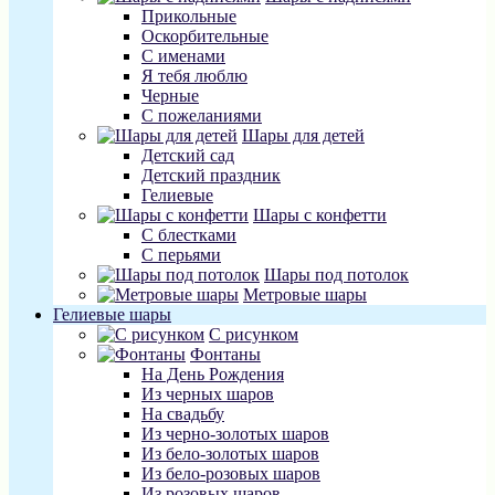
Прикольные
Оскорбительные
С именами
Я тебя люблю
Черные
С пожеланиями
Шары для детей
Детский сад
Детский праздник
Гелиевые
Шары с конфетти
С блестками
С перьями
Шары под потолок
Метровые шары
Гелиевые шары
С рисунком
Фонтаны
На День Рождения
Из черных шаров
На свадьбу
Из черно-золотых шаров
Из бело-золотых шаров
Из бело-розовых шаров
Из розовых шаров