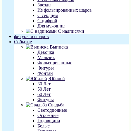
Звезды
Из фольгированных шаров
С сердцем
С цифрой
Для мужчины
С надписями
фигуры из шаров
Событие
Выписка
Девочка
Мальчик
Фольгированные
Фигуры
Фонтан
Юбилей
30 Лет
50 Лет
60 Лет
Фигуры
Свадьба
Светодиодные
Огромные
Годовщина
Белые