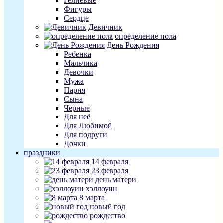
Гелиевые
Фигуры
Сердце
Девичник
определение пола
День Рождения
Ребенка
Мальчика
Девочки
Мужа
Парня
Сына
Черные
Для неё
Для Любимой
Для подруги
Дочки
праздники
14 февраля
23 февраля
день матери
хэллоуин
8 марта
новый год
рождество