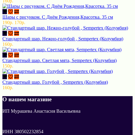
160р.
Шары с рисунком. С Днём Рождения,Красотка. 35 см
190р.
170р.
Стандартный шар. Нежно-голубой , Sempertex (Колумбия)
160р.
Стандартный шар. Светлая мята, Sempertex (Колумбия)
150р.
Стандартный шар. Голубой , Sempertex (Колумбия)
160р.
О нашем магазине
ИП Мурашева Анастасия Васильевна
ИНН 380502232854