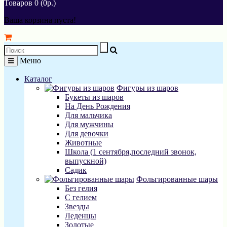
Товаров 0 (0р.)
Ваша корзина пуста!
Меню
Каталог
Фигуры из шаров
Букеты из шаров
На День Рождения
Для мальчика
Для мужчины
Для девочки
Животные
Школа (1 сентября,последний звонок,
выпускной)
Садик
Фольгированные шары
Без гелия
С гелием
Звезды
Леденцы
Золотые