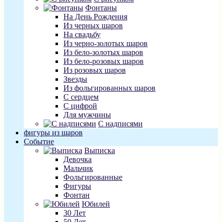
Фонтаны
На День Рождения
Из черных шаров
На свадьбу
Из черно-золотых шаров
Из бело-золотых шаров
Из бело-розовых шаров
Из розовых шаров
Звезды
Из фольгированных шаров
С сердцем
С цифрой
Для мужчины
С надписями
фигуры из шаров
Событие
Выписка
Девочка
Мальчик
Фольгированные
Фигуры
Фонтан
Юбилей
30 Лет
50 Лет