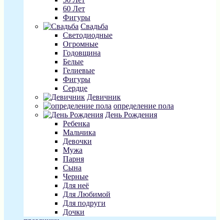
60 Лет
Фигуры
Свадьба
Светодиодные
Огромные
Годовщина
Белые
Гелиевые
Фигуры
Сердце
Девичник
определение пола
День Рождения
Ребенка
Мальчика
Девочки
Мужа
Парня
Сына
Черные
Для неё
Для Любимой
Для подруги
Дочки