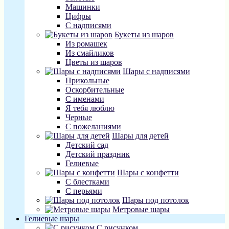
Машинки
Цифры
С надписями
Букеты из шаров
Из ромашек
Из смайликов
Цветы из шаров
Шары с надписями
Прикольные
Оскорбительные
С именами
Я тебя люблю
Черные
С пожеланиями
Шары для детей
Детский сад
Детский праздник
Гелиевые
Шары с конфетти
С блестками
С перьями
Шары под потолок
Метровые шары
Гелиевые шары
С рисунком