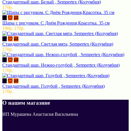
Стандартный шар. Белый , Sempertex (Колумбия)
170р.
Шары с рисунком. С Днём Рождения,Красотка. 35 см
190р.
170р.
Стандартный шар. Светлая мята, Sempertex (Колумбия)
170р.
Стандартный шар. Нежно-голубой , Sempertex (Колумбия)
170р.
Стандартный шар. Голубой , Sempertex (Колумбия)
170р.
О нашем магазине
ИП Мурашева Анастасия Васильевна