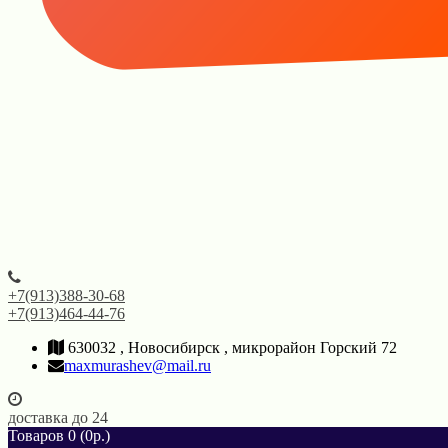
+7(913)388-30-68
+7(913)464-44-76
630032 , Новосибирск , микрорайон Горский 72
maxmurashev@mail.ru
доставка до 24
Товаров 0 (0р.)