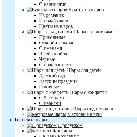
С надписями
Букеты из шаров
Из ромашек
Из смайликов
Цветы из шаров
Шары с надписями
Прикольные
Оскорбительные
С именами
Я тебя люблю
Черные
С пожеланиями
Шары для детей
Детский сад
Детский праздник
Гелиевые
Шары с конфетти
С блестками
С перьями
Шары под потолок
Метровые шары
Гелиевые шары
С рисунком
Фонтаны
На День Рождения