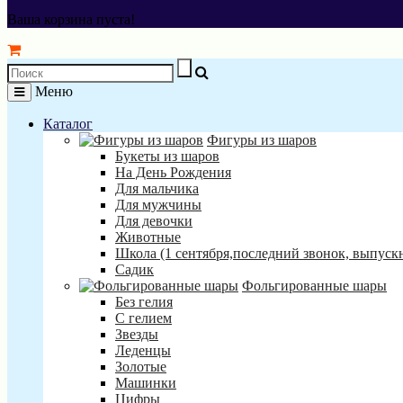
Ваша корзина пуста!
Меню
Каталог
Фигуры из шаров
Букеты из шаров
На День Рождения
Для мальчика
Для мужчины
Для девочки
Животные
Школа (1 сентября,последний звонок, выпуск
Садик
Фольгированные шары
Без гелия
С гелием
Звезды
Леденцы
Золотые
Машинки
Цифры