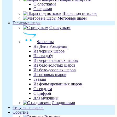
С блестками
С перьями
Шары под потолок
Метровые шары
Гелиевые шары
С рисунком
Фонтаны
На День Рождения
Из черных шаров
На свадьбу
Из черно-золотых шаров
Из бело-золотых шаров
Из бело-розовых шаров
Из розовых шаров
Звезды
Из фольгированных шаров
С сердцем
С цифрой
Для мужчины
С надписями
фигуры из шаров
Событие
Выписка