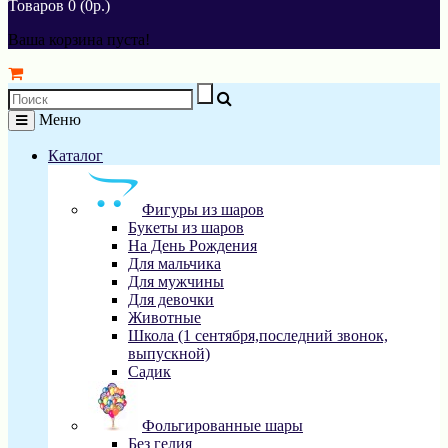
Товаров 0 (0р.)
Ваша корзина пуста!
Меню
Каталог
Фигуры из шаров
Букеты из шаров
На День Рождения
Для мальчика
Для мужчины
Для девочки
Животные
Школа (1 сентября,последний звонок,
выпускной)
Садик
Фольгированные шары
Без гелия