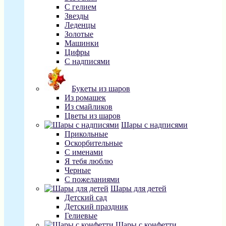
С гелием
Звезды
Леденцы
Золотые
Машинки
Цифры
С надписями
Букеты из шаров
Из ромашек
Из смайликов
Цветы из шаров
Шары с надписями
Прикольные
Оскорбительные
С именами
Я тебя люблю
Черные
С пожеланиями
Шары для детей
Детский сад
Детский праздник
Гелиевые
Шары с конфетти