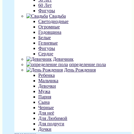
60 Лет
Фигуры
Свадьба
Светодиодные
Огромные
Годовщина
Белые
Гелиевые
Фигуры
Сердце
Девичник
определение пола
День Рождения
Ребенка
Мальчика
Девочки
Мужа
Парня
Сына
Черные
Для неё
Для Любимой
Для подруги
Дочки