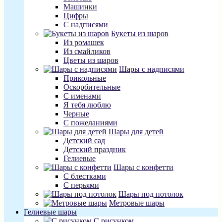
Машинки
Цифры
С надписями
Букеты из шаров
Из ромашек
Из смайликов
Цветы из шаров
Шары с надписями
Прикольные
Оскорбительные
С именами
Я тебя люблю
Черные
С пожеланиями
Шары для детей
Детский сад
Детский праздник
Гелиевые
Шары с конфетти
С блестками
С перьями
Шары под потолок
Метровые шары
Гелиевые шары
С рисунком