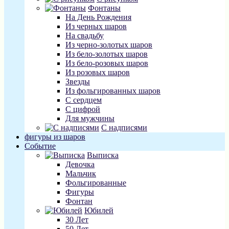
Фонтаны
На День Рождения
Из черных шаров
На свадьбу
Из черно-золотых шаров
Из бело-золотых шаров
Из бело-розовых шаров
Из розовых шаров
Звезды
Из фольгированных шаров
С сердцем
С цифрой
Для мужчины
С надписями
фигуры из шаров
Событие
Выписка
Девочка
Мальчик
Фольгированные
Фигуры
Фонтан
Юбилей
30 Лет
50 Лет