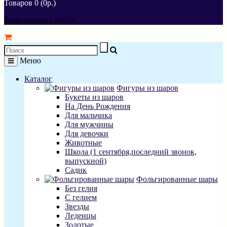
Товаров 0 (0р.)
Ваша корзина пуста!
Меню
Каталог
Фигуры из шаров
Букеты из шаров
На День Рождения
Для мальчика
Для мужчины
Для девочки
Животные
Школа (1 сентября,последний звонок,
выпускной)
Садик
Фольгированные шары
Без гелия
С гелием
Звезды
Леденцы
Золотые