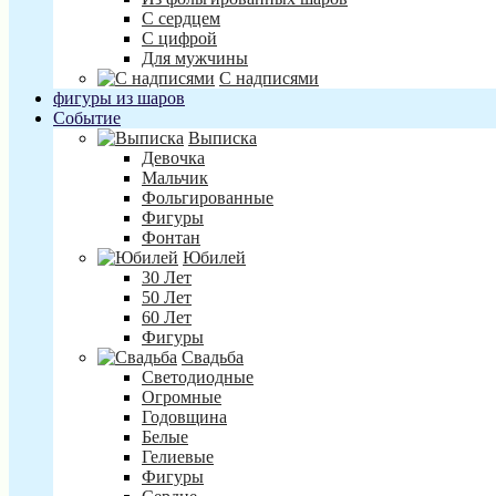
С сердцем
С цифрой
Для мужчины
С надписями
фигуры из шаров
Событие
Выписка
Девочка
Мальчик
Фольгированные
Фигуры
Фонтан
Юбилей
30 Лет
50 Лет
60 Лет
Фигуры
Свадьба
Светодиодные
Огромные
Годовщина
Белые
Гелиевые
Фигуры