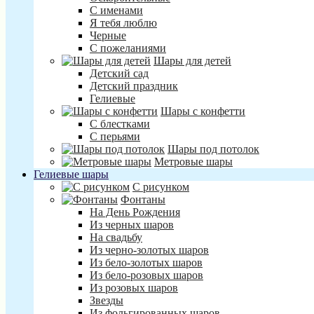
С именами
Я тебя люблю
Черные
С пожеланиями
Шары для детей
Детский сад
Детский праздник
Гелиевые
Шары с конфетти
С блестками
С перьями
Шары под потолок
Метровые шары
Гелиевые шары
С рисунком
Фонтаны
На День Рождения
Из черных шаров
На свадьбу
Из черно-золотых шаров
Из бело-золотых шаров
Из бело-розовых шаров
Из розовых шаров
Звезды
Из фольгированных шаров