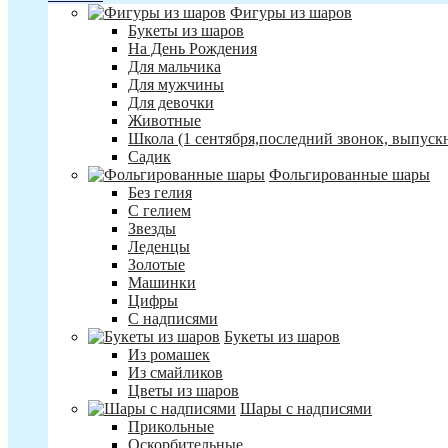
Фигуры из шаров
Букеты из шаров
На День Рождения
Для мальчика
Для мужчины
Для девочки
Животные
Школа (1 сентября,последний звонок, выпуск
Садик
Фольгированные шары
Без гелия
С гелием
Звезды
Леденцы
Золотые
Машинки
Цифры
С надписями
Букеты из шаров
Из ромашек
Из смайликов
Цветы из шаров
Шары с надписями
Прикольные
Оскорбительные