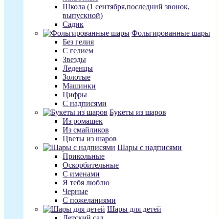
Школа (1 сентября,последний звонок,
выпускной)
Садик
Фольгированные шары
Без гелия
С гелием
Звезды
Леденцы
Золотые
Машинки
Цифры
С надписями
Букеты из шаров
Из ромашек
Из смайликов
Цветы из шаров
Шары с надписями
Прикольные
Оскорбительные
С именами
Я тебя люблю
Черные
С пожеланиями
Шары для детей
Детский сад