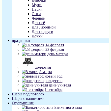
Девочки
Мужа
Парня
Сына
Черные
Для неё
Для Любимой
Для подруги
Дочки
праздники
14 февраля
23 февраля
день матери
хэллоуин
8 марта
новый год
рождество
день учителя
1 сентября
Шары под потолок
Шары с надписями
Оформление
Банкетного зала