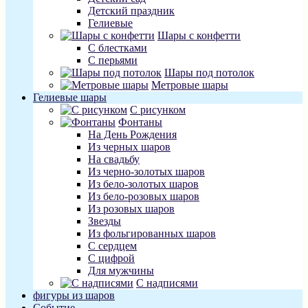
Детский праздник
Гелиевые
Шары с конфетти
С блестками
С перьями
Шары под потолок
Метровые шары
Гелиевые шары
С рисунком
Фонтаны
На День Рождения
Из черных шаров
На свадьбу
Из черно-золотых шаров
Из бело-золотых шаров
Из бело-розовых шаров
Из розовых шаров
Звезды
Из фольгированных шаров
С сердцем
С цифрой
Для мужчины
С надписями
фигуры из шаров
Событие