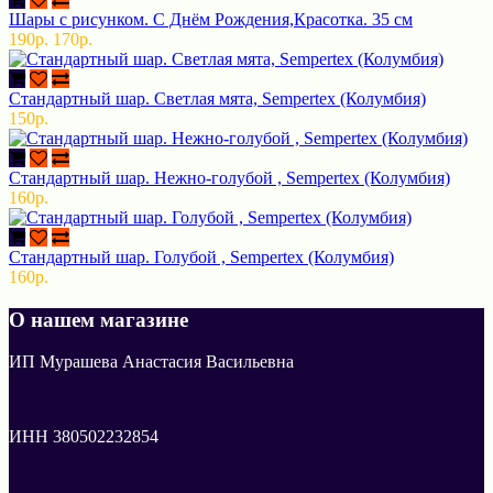
Шары с рисунком. С Днём Рождения,Красотка. 35 см
190р.
170р.
Стандартный шар. Светлая мята, Sempertex (Колумбия)
150р.
Стандартный шар. Нежно-голубой , Sempertex (Колумбия)
160р.
Стандартный шар. Голубой , Sempertex (Колумбия)
160р.
О нашем магазине
ИП Мурашева Анастасия Васильевна
ИНН 380502232854