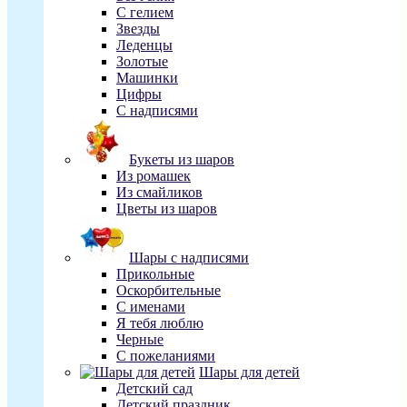
С гелием
Звезды
Леденцы
Золотые
Машинки
Цифры
С надписями
Букеты из шаров
Из ромашек
Из смайликов
Цветы из шаров
Шары с надписями
Прикольные
Оскорбительные
С именами
Я тебя люблю
Черные
С пожеланиями
Шары для детей
Детский сад
Детский праздник