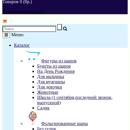
Товаров 0 (0р.)
Ваша корзина пуста!
Меню
Каталог
Фигуры из шаров
Букеты из шаров
На День Рождения
Для мальчика
Для мужчины
Для девочки
Животные
Школа (1 сентября,последний звонок,
выпускной)
Садик
Фольгированные шары
Без гелия