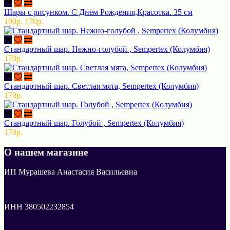
Шары с рисунком. С Днём Рождения,Красотка. 35 см
190р.
170р.
Стандартный шар. Нежно-голубой , Sempertex (Колумбия)
170р.
Стандартный шар. Светлая мята, Sempertex (Колумбия)
170р.
Стандартный шар. Голубой , Sempertex (Колумбия)
170р.
О нашем магазине
ИП Мурашева Анастасия Васильевна
ИНН 380502232854