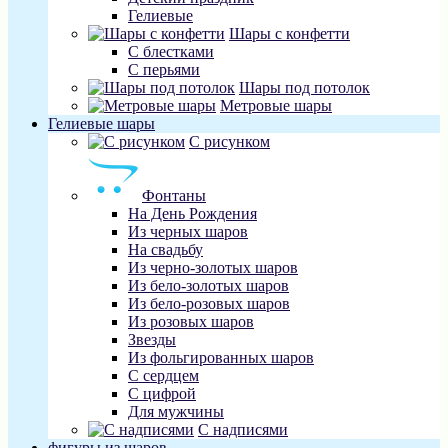
Гелиевые
Шары с конфетти
С блестками
С перьями
Шары под потолок
Метровые шары
Гелиевые шары
С рисунком
Фонтаны
На День Рождения
Из черных шаров
На свадьбу
Из черно-золотых шаров
Из бело-золотых шаров
Из бело-розовых шаров
Из розовых шаров
Звезды
Из фольгированных шаров
С сердцем
С цифрой
Для мужчины
С надписями
фигуры из шаров