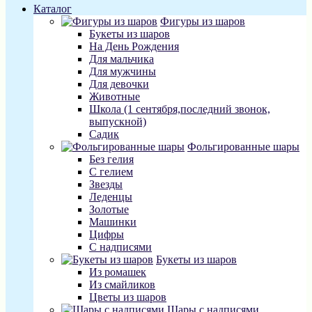
Каталог
Фигуры из шаров
Букеты из шаров
На День Рождения
Для мальчика
Для мужчины
Для девочки
Животные
Школа (1 сентября,последний звонок,
выпускной)
Садик
Фольгированные шары
Без гелия
С гелием
Звезды
Леденцы
Золотые
Машинки
Цифры
С надписями
Букеты из шаров
Из ромашек
Из смайликов
Цветы из шаров
Шары с надписями