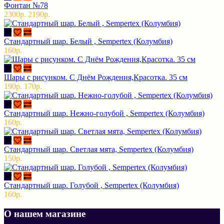
Фонтан №78
2300р.
2190р.
Стандартный шар. Белый , Sempertex (Колумбия)
160р.
Шары с рисунком. С Днём Рождения,Красотка. 35 см
190р.
170р.
Стандартный шар. Нежно-голубой , Sempertex (Колумбия)
160р.
Стандартный шар. Светлая мята, Sempertex (Колумбия)
150р.
Стандартный шар. Голубой , Sempertex (Колумбия)
160р.
О нашем магазине