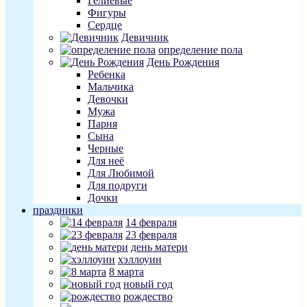
Гелиевые
Фигуры
Сердце
Девичник
определение пола
День Рождения
Ребенка
Мальчика
Девочки
Мужа
Парня
Сына
Черные
Для неё
Для Любимой
Для подруги
Дочки
праздники
14 февраля
23 февраля
день матери
хэллоуин
8 марта
новый год
рождество