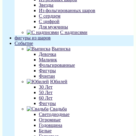
Звезды
Из фольгированных шаров
С сердцем
С цифрой
Для мужчины
С надписями
фигуры из шаров
Событие
Выписка
Девочка
Мальчик
Фольгированные
Фигуры
Фонтан
Юбилей
30 Лет
50 Лет
60 Лет
Фигуры
Свадьба
Светодиодные
Огромные
Годовщина
Белые