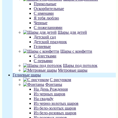
Прикольные
Оскорбительные
С именами
Я тебя люблю
Черные
С пожеланиями
Шары для детей
Детский сад
Детский праздник
Гелиевые
Шары с конфетти
С блестками
С перьями
Шары под потолок
Метровые шары
Гелиевые шары
С рисунком
Фонтаны
На День Рождения
Из черных шаров
На свадьбу
Из черно-золотых шаров
Из бело-золотых шаров
Из бело-розовых шаров
Из розовых шаров