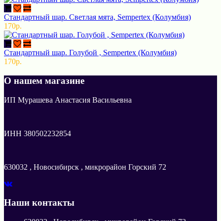
Стандартный шар. Светлая мята, Sempertex (Колумбия)
170р.
Стандартный шар. Голубой , Sempertex (Колумбия)
170р.
О нашем магазине
ИП Мурашева Анастасия Васильевна
ИНН 380502232854
630032 , Новосибирск , микрорайон Горский 72
Наши контакты