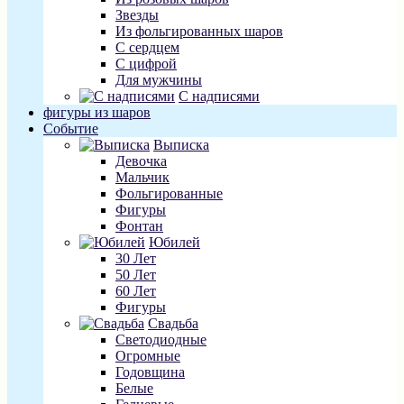
Звезды
Из фольгированных шаров
С сердцем
С цифрой
Для мужчины
С надписями
фигуры из шаров
Событие
Выписка
Девочка
Мальчик
Фольгированные
Фигуры
Фонтан
Юбилей
30 Лет
50 Лет
60 Лет
Фигуры
Свадьба
Светодиодные
Огромные
Годовщина
Белые