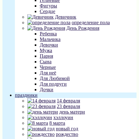
Гелиевые
Фигуры
Сердце
Девичник
определение пола
День Рождения
Ребенка
Мальчика
Девочки
Мужа
Парня
Сына
Черные
Для неё
Для Любимой
Для подруги
Дочки
праздники
14 февраля
23 февраля
день матери
хэллоуин
8 марта
новый год
рождество