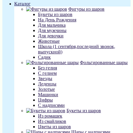
Каталог
Фигуры из шаров
Букеты из шаров
На День Рождения
Для мальчика
Для мужчины
Для девочки
Животные
Школа (1 сентября,последний звонок,
выпускной)
Садик
Фольгированные шары
Без гелия
С гелием
Звезды
Леденцы
Золотые
Машинки
Цифры
С надписями
Букеты из шаров
Из ромашек
Из смайликов
Цветы из шаров
Шары с надписями