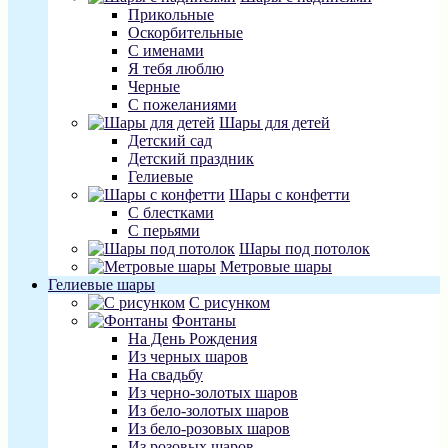
Прикольные
Оскорбительные
С именами
Я тебя люблю
Черные
С пожеланиями
Шары для детей
Детский сад
Детский праздник
Гелиевые
Шары с конфетти
С блестками
С перьями
Шары под потолок
Метровые шары
Гелиевые шары
С рисунком
Фонтаны
На День Рождения
Из черных шаров
На свадьбу
Из черно-золотых шаров
Из бело-золотых шаров
Из бело-розовых шаров
Из розовых шаров