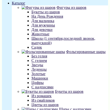
Каталог
Фигуры из шаров
Букеты из шаров
На День Рождения
Для мальчика
Для мужчины
Для девочки
Животные
Школа (1 сентября,последний звонок,
выпускной)
Садик
Фольгированные шары
Без гелия
С гелием
Звезды
Леденцы
Золотые
Машинки
Цифры
С надписями
Букеты из шаров
Из ромашек
Из смайликов
Цветы из шаров
Шары с надписями