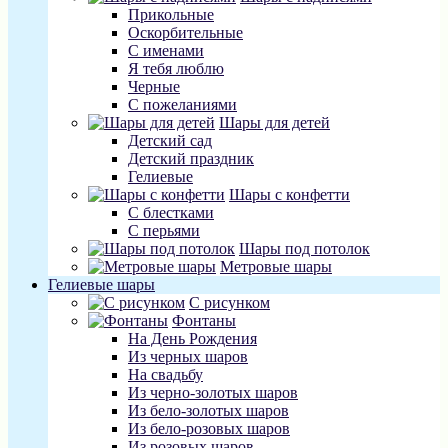
Прикольные
Оскорбительные
С именами
Я тебя люблю
Черные
С пожеланиями
Шары для детей
Детский сад
Детский праздник
Гелиевые
Шары с конфетти
С блестками
С перьями
Шары под потолок
Метровые шары
Гелиевые шары
С рисунком
Фонтаны
На День Рождения
Из черных шаров
На свадьбу
Из черно-золотых шаров
Из бело-золотых шаров
Из бело-розовых шаров
Из розовых шаров