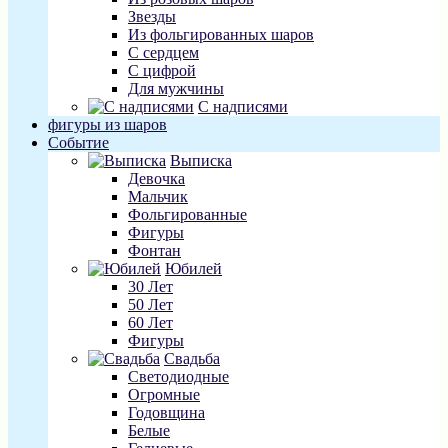
Звезды
Из фольгированных шаров
С сердцем
С цифрой
Для мужчины
С надписями
фигуры из шаров
Событие
Выписка
Девочка
Мальчик
Фольгированные
Фигуры
Фонтан
Юбилей
30 Лет
50 Лет
60 Лет
Фигуры
Свадьба
Светодиодные
Огромные
Годовщина
Белые