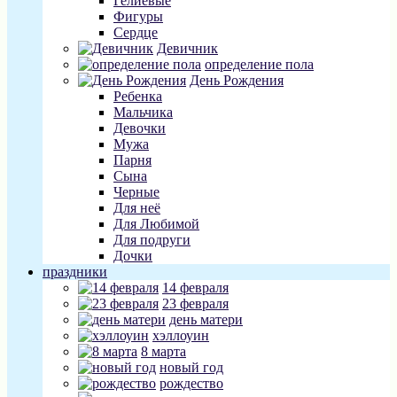
Гелиевые
Фигуры
Сердце
Девичник
определение пола
День Рождения
Ребенка
Мальчика
Девочки
Мужа
Парня
Сына
Черные
Для неё
Для Любимой
Для подруги
Дочки
праздники
14 февраля
23 февраля
день матери
хэллоуин
8 марта
новый год
рождество