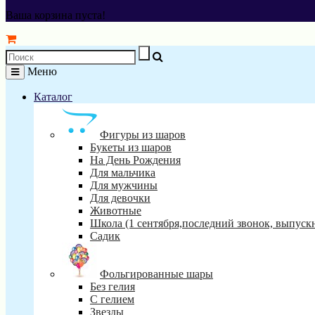
Ваша корзина пуста!
Меню
Каталог
Фигуры из шаров
Букеты из шаров
На День Рождения
Для мальчика
Для мужчины
Для девочки
Животные
Школа (1 сентября,последний звонок, выпуск
Садик
Фольгированные шары
Без гелия
С гелием
Звезды