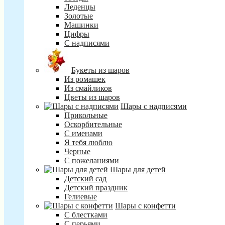
Леденцы
Золотые
Машинки
Цифры
С надписями
Букеты из шаров
Из ромашек
Из смайликов
Цветы из шаров
Шары с надписями
Прикольные
Оскорбительные
С именами
Я тебя люблю
Черные
С пожеланиями
Шары для детей
Детский сад
Детский праздник
Гелиевые
Шары с конфетти
С блестками
С перьями