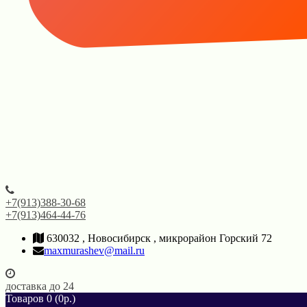
+7(913)388-30-68
+7(913)464-44-76
630032 , Новосибирск , микрорайон Горский 72
maxmurashev@mail.ru
доставка до 24
Товаров 0 (0р.)